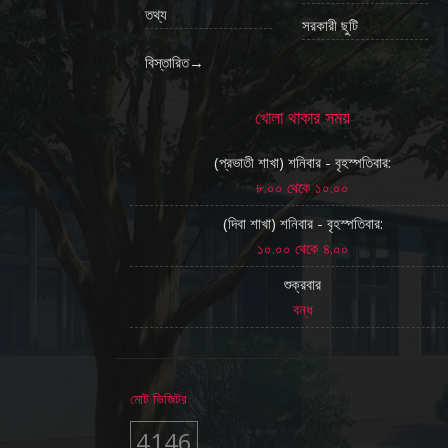
তথ্য
সরকারী ছুটি
বিস্তারিত→
খোলা থাকার সময়
(প্রভাতী শাখা) শনিবার - বৃহস্পতিবার:
৮.০০ থেকে ১০.০০
(দিবা শাখা) শনিবার - বৃহস্পতিবার:
১০.০০ থেকে ৪.০০
শুক্রবার
বন্ধ
মোট ভিজিটর
4146