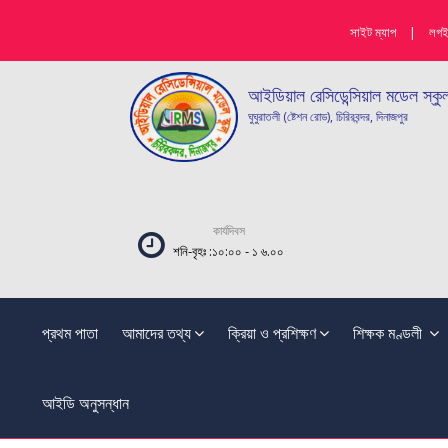
সাইট ম্যাপ
|
লগ
আইডিয়াল রেসিডেন্সিয়াল মডেল স্কু
ঘুঘুরাতলী (ষ্টেশন রোড), চিরিরবন্দর, দিনাজপুর
কার্যদিবস
শনি-বৃহঃ :১০:০০ - ১ ৬.০০
প্রথম পাতা
আমাদের তথ্য
ক্রিয়া ও প্রশিক্ষণ
শিক্ষক মণ্ডলী
আইডি অনুসন্ধান