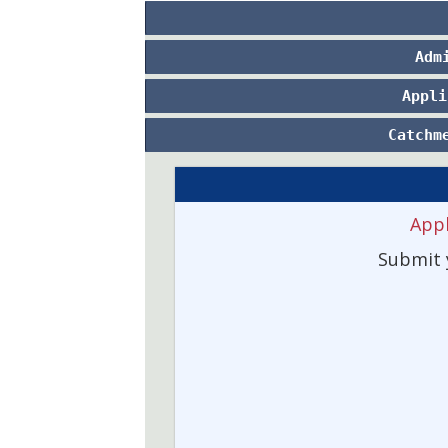
Adm
Appli
Catchm
Appl
Submit 