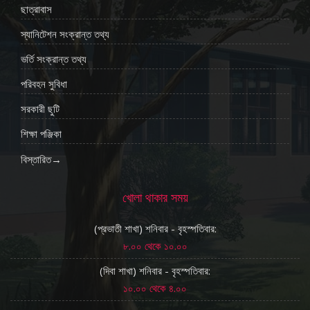
ছাত্রাবাস
স্যানিটেশন সংক্রান্ত তথ্য
ভর্তি সংক্রান্ত তথ্য
পরিবহন সুবিধা
সরকারী ছুটি
শিক্ষা পঞ্জিকা
বিস্তারিত→
খোলা থাকার সময়
(প্রভাতী শাখা) শনিবার - বৃহস্পতিবার:
৮.০০ থেকে ১০.০০
(দিবা শাখা) শনিবার - বৃহস্পতিবার:
১০.০০ থেকে ৪.০০