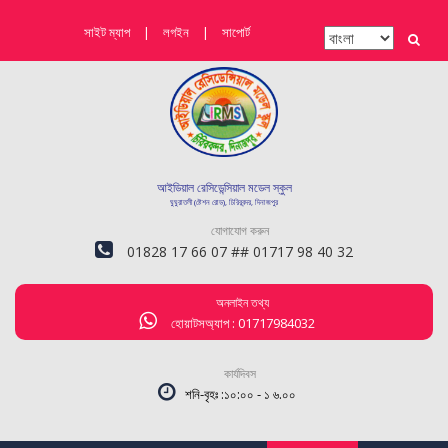
সাইট ম্যাপ
|
লগইন
|
সাপোর্ট
আইডিয়াল রেসিডেন্সিয়াল মডেল স্কুল
ঘুঘুরাতলী (ষ্টেশন রোড), চিরিরবন্দর, দিনাজপুর
যোগাযোগ করুন
01828 17 66 07 ## 01717 98 40 32
অনলাইন তথ্য
হোয়াটসঅ্যাপ : 01717984032
কার্যদিবস
শনি-বৃহঃ :১০:০০ - ১ ৬.০০