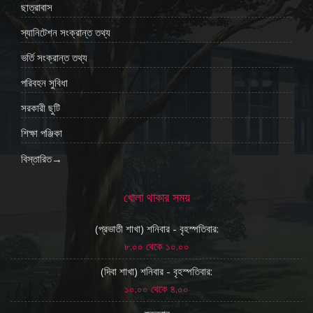
ছাত্রাবাস
স্যানিটেশন সংক্রান্ত তথ্য
ভর্তি সংক্রান্ত তথ্য
পরিবহন সুবিধা
সরকারী ছুটি
শিক্ষা পঞ্জিকা
বিস্তারিত→
খোলা থাকার সময়
(প্রভাতী শাখা) শনিবার - বৃহস্পতিবার:
৮.০০ থেকে ১০.০০
(দিবা শাখা) শনিবার - বৃহস্পতিবার:
১০.০০ থেকে ৪.০০