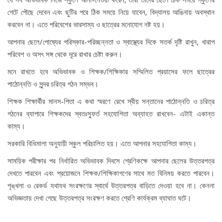
গেটে পৌছে দেবেন এবং ছুটির পরে ঠিক সময়ে নিয়ে যাবেন, বিদ্যালয় আঙিনায় অবস্থান
করবেন না। এতে পরিবেশের ভারসাম্য ও ছাত্রের মনোযোগ নষ্ট হয়।
আপনার ছেলে/পোষ্যের পরিস্কার-পরিচ্ছন্নতা ও স্বাস্থ্যের দিকে সতর্ক দৃষ্টি রাখুন, খারাপ
পরিবেশ ও অসৎ সঙ্গ থেকে দূরে রাখার চেষ্টা করুন।
মনে রাখতে হবে অভিভাবক ও শিক্ষক/শিক্ষিকার সম্মিলিত প্রয়াসের ফলে ছাত্রের
পাঠোন্নতি ও সুন্দর চরিত্র গঠন সম্ভব।
শিক্ষক শিক্ষার্থীর মানস-পিতা এ কথা স্মরণে রেখে স্বীয় সন্তানের পাঠোন্নতি ও চরিত্র
গঠনের ব্যাপারে শিক্ষকদের স্বতঃস্ফুর্ত সহযোগিতা অব্যাহত রাখবেন- এটাই একান্ত
কাম্য।
সরকারি বিধিমালা অনুযায়ী স্কুল পরিচালিত হয়। এতে আপনার সহযোগিতা কাম্য।
সাময়িক পরীক্ষার পর নির্ধারিত অভিভাবক দিবসে শ্রেণিকক্ষে আপনার ছেলের উত্তরপত্র
দেখতে পারবেন এবং প্রয়োজনে শিক্ষক/শিক্ষিকাগণের সাথে মত বিনিময় করতে পারবেন।
শৃঙ্খলা ও রেকর্ড যথাযথ সংরক্ষণের স্বার্থে উত্তরপত্র বাড়িতে দেওয়া হবে না। কেননা
অভিজ্ঞতায় দেখা গেছে উত্তরপত্র সংরক্ষণ করতে শ্রেণি কার্যক্রম ব্যাঘাত ঘটে।