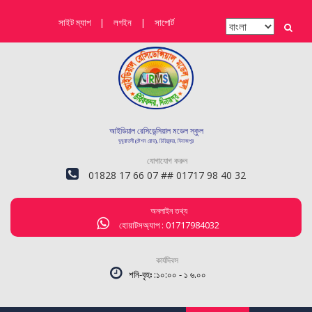
সাইট ম্যাপ
|
লগইন
|
সাপোর্ট
আইডিয়াল রেসিডেন্সিয়াল মডেল স্কুল
ঘুঘুরাতলী (ষ্টেশন রোড), চিরিরবন্দর, দিনাজপুর
যোগাযোগ করুন
01828 17 66 07 ## 01717 98 40 32
অনলাইন তথ্য
হোয়াটসঅ্যাপ : 01717984032
কার্যদিবস
শনি-বৃহঃ :১০:০০ - ১ ৬.০০