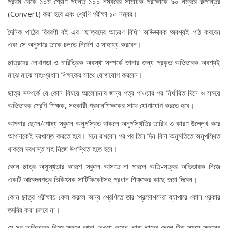
প্রথম থেকে ১০ম শ্রেণি পর্যন্ত ১০০ নম্বরের সাময়িক পরীক্ষাকে ৯০ নম্বরে রুপান্তর
(Convert) করা হবে এবং শ্রেণি পরীক্ষা ১০ নম্বর।
দৈনিক পাঠের বিবরণী বই এর “ছাত্রদের আচরণ-বিধি” অভিভাবক অবশ্যই পাঠ করবেন
এবং সে অনুসারে তাকে চলতে নির্দেশ ও সাহায্য করবেন।
ছাত্রদের লেখাপড়া ও চারিত্রিক অবস্থা সম্পর্কে জানার জন্য প্রকৃত অভিভাবক অবশ্যই
মাঝে মাঝে সহঃপ্রধান শিক্ষকের সাথে যোগাযোগ করবেন।
ছাত্র সম্পর্কে যে কোন বিষয়ে আলোচনার জন্য পত্র পাওয়ার পর নির্ধারিত দিনে ও সময়ে
অভিভাবক শ্রেণি শিক্ষক, সহকারী প্রধানশিক্ষকের সাথে যোগাযোগ করতে হবে।
আপনার ছেলে/পোষ্য স্কুলে অনুপস্থিত থাকলে অনুপস্থিতির তারিখ ও কারণ উল্লেখ করে
আপনাকেই দরখাস্ত করতে হবে। মনে রাখবেন পর পর তিন দিন বিনা অনুমতিতে অনুপস্থিত
থাকলে দরখাস্ত সহ নিজে উপস্থিত হতে হবে।
কোন ছাত্র অসুস্থতার কারণে স্কুলে আসতে না পারলে অতি-সত্বর অভিভাবক নিজে
একটি আবেদনপত্র চিকিৎসক সার্টিফিকেটসহ প্রধান শিক্ষকের কাছে জমা দিবেন।
কোন ছাত্র পরীক্ষায় ফেল করলে অন্য শ্রেণিতে তার ‘প্রমোশনের’ ব্যাপারে কোন প্রকার
তদবির করা চলবে না।
যে সব অভিভাবক নিজে স্কুলে আনা-নেওয়া করেন, তারা তাদের ছেলে ঠিক সময়ে স্কুলের