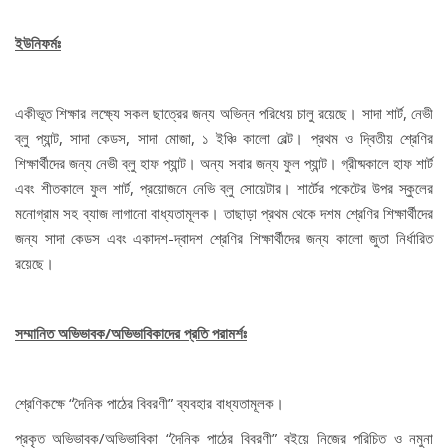
ইউনিফর্মঃ
একীভূত শিক্ষার লক্ষ্যে সকল ছাত্রের জন্য অভিন্ন পরিধেয় চালু রয়েছে। সাদা শার্ট, নেভী
ব্লু প্যান্ট, সাদা কেডস, সাদা মোজা, ১ ইঞ্চি কালো বেল্ট। প্রথম ও দ্বিতীয় শ্রেণির
শিক্ষার্থীদের জন্য নেভী ব্লু হাফ প্যান্ট। অন্য সবার জন্য ফুল প্যান্ট। গ্রীষ্মকালে হাফ শার্ট
এবং শীতকালে ফুল শার্ট, প্রয়োজনে নেভি ব্লু সোয়েটার। শার্টের পকেটের উপর স্কুলের
মনোগ্রাম সহ ব্যাজ লাগানো বাধ্যতামূলক। তাছাড়া প্রথম থেকে দশম শ্রেণির শিক্ষার্থীদের
জন্য সাদা কেডস এবং একাদশ-দ্বাদশ শ্রেণির শিক্ষার্থীদের জন্য কালো জুতা নির্ধারিত
রয়েছে।
সম্মানিত অভিভাবক/অভিভাবিকাদের প্রতি পরামর্শঃ
শ্রেণিকক্ষে “দৈনিক পাঠের বিবরণী” ব্যবহার বাধ্যতামূলক।
প্রকৃত অভিভাবক/অভিভাবিকা “দৈনিক পাঠের বিবরণী” বইয়ে নিজের পরিচিত ও নমুনা