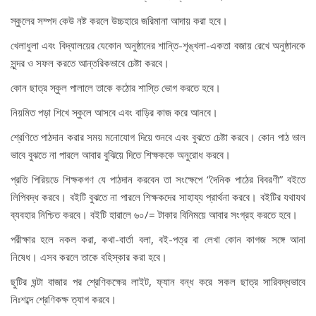
স্কুলের সম্পদ কেউ নষ্ট করলে উচ্চহারে জরিমানা আদায় করা হবে।
খেলাধুলা এবং বিদ্যালয়ের যেকোন অনুষ্ঠানের শান্তি-শৃঙ্খলা-একতা বজায় রেখে অনুষ্ঠানকে
সুন্দর ও সফল করতে আন্তরিকভাবে চেষ্টা করবে।
কোন ছাত্র স্কুল পালালে তাকে কঠোর শাস্তি ভোগ করতে হবে।
নিয়মিত পড়া শিখে স্কুলে আসবে এবং বাড়ির কাজ করে আনবে।
শ্রেণিতে পাঠদান করার সময় মনোযোগ দিয়ে শুনবে এবং বুঝতে চেষ্টা করবে। কোন পাঠ ভাল
ভাবে বুঝতে না পারলে আবার বুঝিয়ে দিতে শিক্ষককে অনুরোধ করবে।
প্রতি পিরিয়ডে শিক্ষকগণ যে পাঠদান করবেন তা সংক্ষেপে “দৈনিক পাঠের বিবরণী” বইতে
লিপিবদ্ধ করবে। বইটি বুঝতে না পারলে শিক্ষকদের সাহায্য প্রার্থনা করবে। বইটির যথাযথ
ব্যবহার নিশ্চিত করবে। বইটি হারালে ৬০/= টাকার বিনিময়ে আবার সংগ্রহ করতে হবে।
পরীক্ষার হলে নকল করা, কথা-বার্তা বলা, বই-পত্র বা লেখা কোন কাগজ সঙ্গে আনা
নিষেধ। এসব করলে তাকে বহিস্কার করা হবে।
ছুটির ঘন্টা বাজার পর শ্রেণিকক্ষের লাইট, ফ্যান বন্ধ করে সকল ছাত্র সারিবদ্ধভাবে
নিঃশব্দে শ্রেণিকক্ষ ত্যাগ করবে।