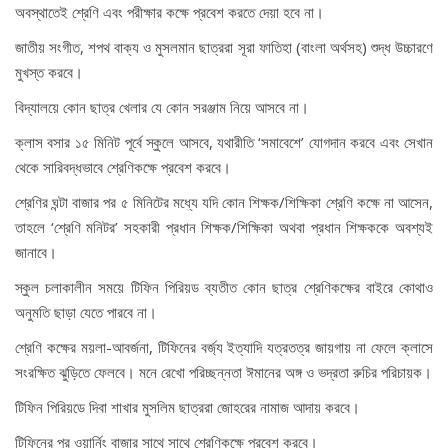
অবস্থাতেই শ্রেণি এবং পরীক্ষার কক্ষে প্রবেশ করতে দেয়া হবে না।
জাতীয় সংগীত, শপথ বাক্য ও মুসলমান ছাত্ররা সূরা ফাতিহা (বাংলা অর্থসহ) শুদ্ধ উচ্চারণে
মুখস্ত করবে।
বিদ্যালয়ে কোন ছাত্র খেলার যে কোন সরঞ্জাম নিয়ে আসবে না।
ক্লাস বসার ১৫ মিনিট পূর্বে স্কুলে আসবে, যথারীতি ‘সমাবেশে’ যোগদান করবে এবং সেখান
থেকে সারিবদ্ধভাবে শ্রেণিকক্ষে প্রবেশ করবে।
শ্রেণির ঘন্টা বাজার পর ৫ মিনিটের মধ্যে যদি কোন শিক্ষক/শিক্ষিকা শ্রেণি কক্ষে না আসেন,
তাহলে ‘শ্রেণি মনিটর’ সহকারী প্রধান শিক্ষক/শিক্ষিকা অথবা প্রধান শিক্ষককে অবশ্যই
জানাবে।
স্কুল চলাকালীন সময়ে টিফিন পিরিয়ড ব্যতীত কোন ছাত্র শ্রেণিকক্ষের বাইরে কোথাও
অনুমতি ছাড়া যেতে পারবে না।
শ্রেণি কক্ষের ময়লা-আবর্জনা, টিফিনের বর্জ্য ইত্যাদি যত্রতত্র জায়গায় না ফেলে ক্লাসে
সংরক্ষিত ঝুড়িতে ফেলবে। মনে রেখো পরিচ্ছন্নতা ঈমানের অঙ্গ ও ভদ্রতা রুচির পরিচায়ক।
টিফিন পিরিয়ডে দিবা শাখার মুসলিম ছাত্ররা জোহরের নামাজ আদায় করবে।
টিফিনের পর ওয়ার্নিং বাজার সাথে সাথে শ্রেণিকক্ষে প্রবেশ করবে।